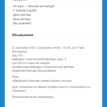
Не кури — экономь кислород!!!
С Новым Годом!!!
День Матери
День матери
Мы помним!!!
Объявления
.
21 сентября 2021 г (вторник) в 9:00 – 10:25, в ГГУ им.
Ф.Скорины
ауд. 6-4
кафедра теоретической физики, корп. 5
состоится открытая лекция
профессора кафедры теоретической физики
Андреева Виктора Васильевича
Тема:
«Введение в физику элементарных частиц»
(для соискания на звание профессора по специальности
«Физика»)
Приглашаются все желающие.