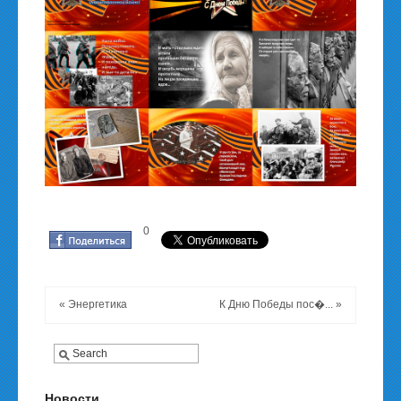
0
«
Энергетика
К Дню Победы пос�...
»
Новости